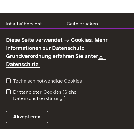
Inhaltsübersicht
Seite drucken
Impressum
Datenschutz
Diese Seite verwendet
Cookies.
Mehr
Benutzungshinweise
Erklärung zur
Informationen zur Datenschutz-
Barrierefreiheit
Download:
Grundverordnung erfahren Sie unter
Kontakt
Fehlerhaften Link melden
(Öffnet in neuem Fenster)
Datenschutz.
Technisch notwendige Cookies
Drittanbieter-Cookies (Siehe
Datenschutzerklärung.)
Akzeptieren
Steuerchatbot öffnen
Termin- und Rückrufsystem
Kontaktformular 