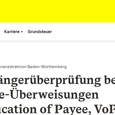
Karriere
Grundsteuer
finanzdirektion Baden-Württemberg
ngerüberprüfung be
e-Überweisungen
ication of Payee, Vo