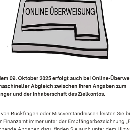
dem 09. Oktober 2025 erfolgt auch bei Online-Überw
maschineller Abgleich zwischen Ihren Angaben zum
ger und der Inhaberschaft des Zielkontos.
von Rückfragen oder Missverständnissen leisten Sie bit
hr Finanzamt immer unter der Empfängerbezeichnung „
echende Angaben dazu finden Sie auch unter dem Hinw