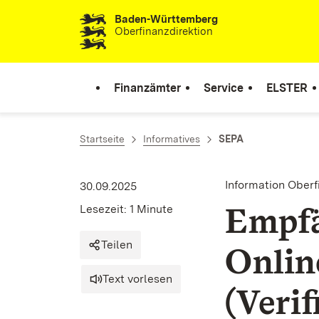
Baden-Württemberg
Zum Inhalt springen
Oberfinanzdirektion
Finanzämter
Service
ELSTER
Startseite
Informatives
SEPA
Information Ober
30.09.2025
Empfä
Lesezeit: 1 Minute
Teilen
Onlin
Text vorlesen
(Verif