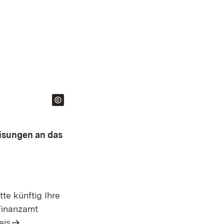
eisungen an das
te künftig Ihre
Finanzamt
eis