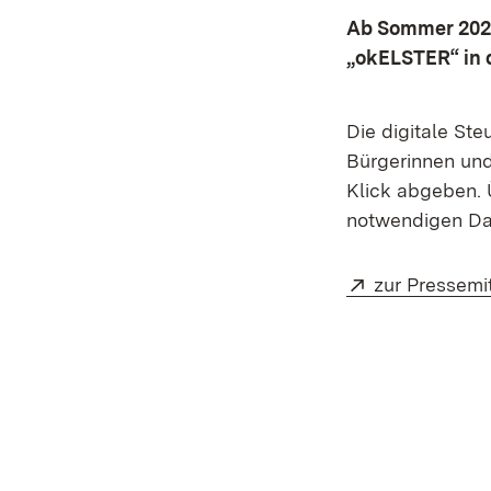
Ab Sommer 2026
„okELSTER“ in 
Die digitale Ste
Bürgerinnen und
Klick abgeben. 
notwendigen Dat
Extern:
zur Pressemi