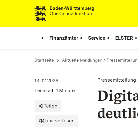
Baden-Württemberg
Zum Inhalt springen
Oberfinanzdirektion
Finanzämter
Service
ELSTER
Startseite
Aktuelle Meldungen / Pressemitteilu
Pressemitteilung
13.02.2026
Digit
Lesezeit: 1 Minute
Teilen
deutl
Text vorlesen