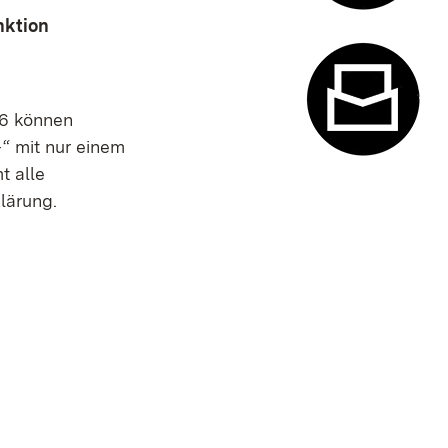
nktion
Termin- u
26 können
“ mit nur einem
t alle
Kontaktfor
lärung.