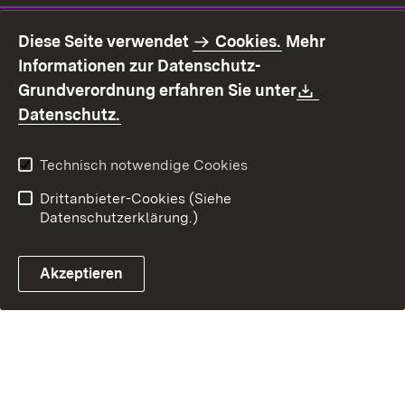
Impressum
Datenschutz
Diese Seite verwendet
Cookies.
Mehr
Benutzungshinweise
Erklärung zur
Informationen zur Datenschutz-
Barrierefreiheit
Download:
Grundverordnung erfahren Sie unter
Kontakt
Fehlerhaften Link melden
(Öffnet in neuem Fenster)
Datenschutz.
Technisch notwendige Cookies
Drittanbieter-Cookies (Siehe
Datenschutzerklärung.)
Akzeptieren
Steuerchatbot öffnen
Termin- und Rückrufsystem
Kontaktformular 