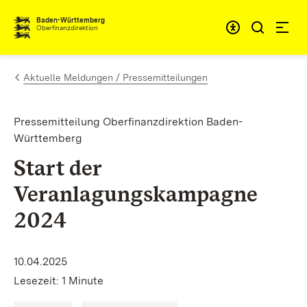
Zum Inhalt springen
Barrieref
Baden-Württemberg
Oberfinanzdirektion
Aktuelle Meldungen / Pressemitteilungen
Pressemitteilung Oberfinanzdirektion Baden-
Württemberg
Start der
Veranlagungskampagne
2024
10.04.2025
Lesezeit: 1 Minute