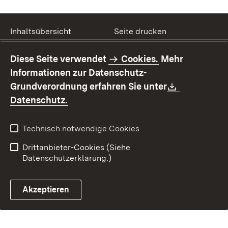
Inhaltsübersicht
Seite drucken
Impressum
Datenschutz
Diese Seite verwendet
Cookies.
Mehr
Benutzungshinweise
Erklärung zur
Informationen zur Datenschutz-
Barrierefreiheit
Download:
Grundverordnung erfahren Sie unter
Kontakt
Fehlerhaften Link melden
(Öffnet in neuem Fenster)
Datenschutz.
Technisch notwendige Cookies
Drittanbieter-Cookies (Siehe
Datenschutzerklärung.)
Akzeptieren
Steuerchatbot öffnen
Termin- und Rückrufsystem
Kontaktformular 