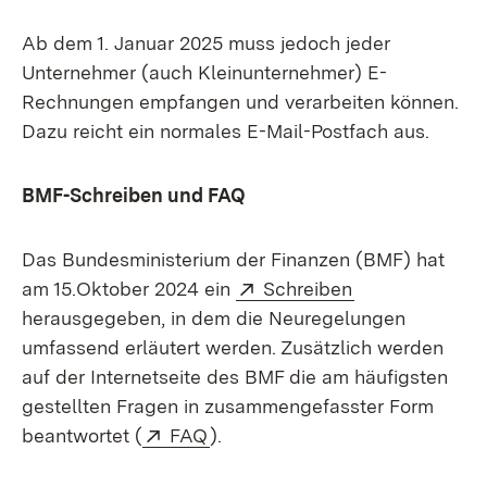
Ab dem 1. Januar 2025 muss jedoch jeder
Unternehmer (auch Kleinunternehmer) E-
Rechnungen empfangen und verarbeiten können.
Dazu reicht ein normales E-Mail-Postfach aus.
BMF-Schreiben und FAQ
Das Bundesministerium der Finanzen (BMF) hat
Extern:
(Öffnet in neu
am 15.Oktober 2024 ein
Schreiben
herausgegeben, in dem die Neuregelungen
umfassend erläutert werden. Zusätzlich werden
auf der Internetseite des BMF die am häufigsten
gestellten Fragen in zusammengefasster Form
Extern:
(Öffnet in neuem Fenster)
beantwortet (
FAQ
).