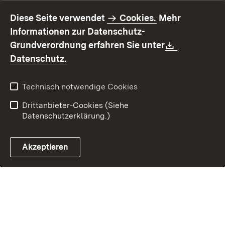
Impressum
Datenschutz
Diese Seite verwendet
Cookies.
Mehr
Benutzungshinweise
Erklärung zur
Informationen zur Datenschutz-
Barrierefreiheit
Download:
Grundverordnung erfahren Sie unter
Kontakt
Fehlerhaften Link melden
(Öffnet in neuem Fenster)
Datenschutz.
Technisch notwendige Cookies
Drittanbieter-Cookies (Siehe
Datenschutzerklärung.)
Akzeptieren
Steuerchatbot öffnen
Termin- und Rückrufsystem
Kontaktformular 