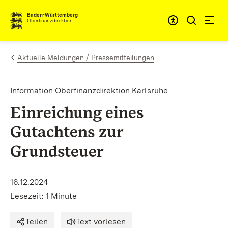
Zum Inhalt springen
Barrieref
Baden-Württemberg
Oberfinanzdirektion
Aktuelle Meldungen / Pressemitteilungen
Information Oberfinanzdirektion Karlsruhe
Einreichung eines
Gutachtens zur
Grundsteuer
16.12.2024
Lesezeit: 1 Minute
Teilen
Text vorlesen