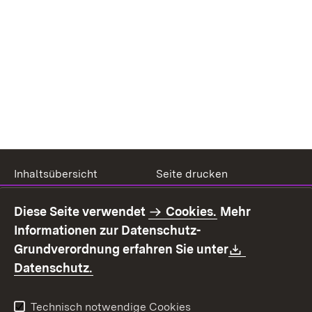
Inhaltsübersicht
Seite drucken
Impressum
Datenschutz
Diese Seite verwendet
Cookies.
Mehr
Benutzungshinweise
Erklärung zur
Informationen zur Datenschutz-
Barrierefreiheit
Download:
Grundverordnung erfahren Sie unter
Kontakt
Fehlerhaften Link melden
(Öffnet in neuem Fenster)
Datenschutz.
Technisch notwendige Cookies