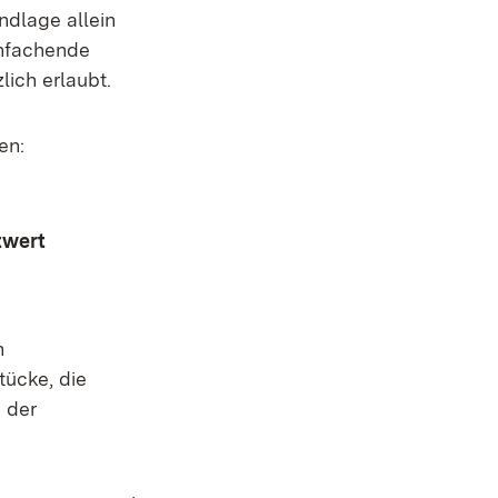
dlage allein
infachende
ich erlaubt.
en:
twert
n
tücke, die
 der