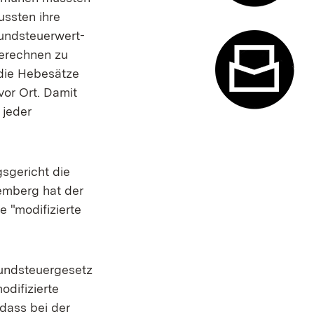
ussten ihre
Termin- u
undsteuerwert-
berechnen zu
die Hebesätze
or Ort. Damit
 jeder
Kontaktfor
sgericht die
temberg hat der
 "modifizierte
rundsteuergesetz
difizierte
dass bei der