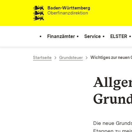
Baden-Württemberg
Zum Inhalt springen
Oberfinanzdirektion
Finanzämter
Service
ELSTER
Startseite
Grundsteuer
Wichtiges zur neuen 
Allge
Grund
Die neue Grunds
Etappen zu mei