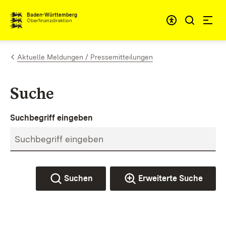
Zum Inhalt springen
Barrieref
Baden-Württemberg
Oberfinanzdirektion
Aktuelle Meldungen / Pressemitteilungen
Suche
Suchbegriff eingeben
Suchen
Erweiterte Suche