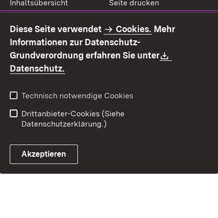
Inhaltsübersicht
Seite drucken
Impressum
Datenschutz
Diese Seite verwendet
Cookies.
Mehr
Benutzungshinweise
Erklärung zur
Informationen zur Datenschutz-
Barrierefreiheit
Download:
Grundverordnung erfahren Sie unter
Kontakt
Fehlerhaften Link melden
(Öffnet in neuem Fenster)
Datenschutz.
Technisch notwendige Cookies
Drittanbieter-Cookies (Siehe
Datenschutzerklärung.)
Akzeptieren
Steuerchatbot öffnen
Termin- und Rückrufsystem
Kontaktformular 