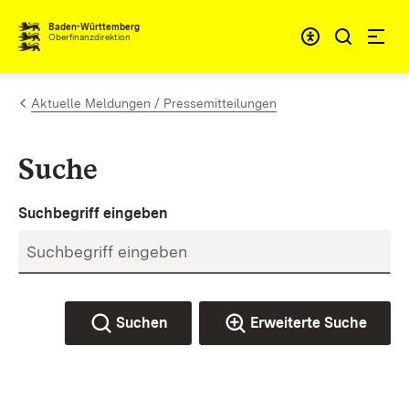
Zum Inhalt springen
Barrieref
Baden-Württemberg
Oberfinanzdirektion
Aktuelle Meldungen / Pressemitteilungen
Suche
Suchbegriff eingeben
Suchen
Erweiterte Suche