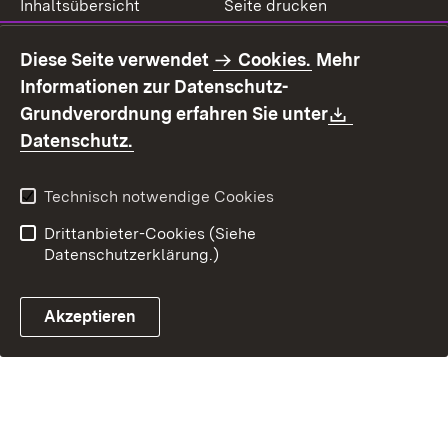
Inhaltsübersicht
Seite drucken
Impressum
Datenschutz
Diese Seite verwendet
Cookies.
Mehr
Benutzungshinweise
Erklärung zur
Informationen zur Datenschutz-
Barrierefreiheit
Download:
Grundverordnung erfahren Sie unter
Kontakt
Fehlerhaften Link melden
(Öffnet in neuem Fenster)
Datenschutz.
Technisch notwendige Cookies
Drittanbieter-Cookies (Siehe
Datenschutzerklärung.)
Akzeptieren
Steuerchatbot öffnen
Termin- und Rückrufsystem
Kontaktformular 