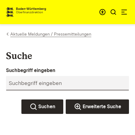
Zum Inhalt springen
Barrieref
Baden-Württemberg
Oberfinanzdirektion
Aktuelle Meldungen / Pressemitteilungen
Suche
Suchbegriff eingeben
Suchen
Erweiterte Suche