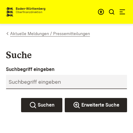
Zum Inhalt springen
Barrieref
Baden-Württemberg
Oberfinanzdirektion
Aktuelle Meldungen / Pressemitteilungen
Suche
Suchbegriff eingeben
Suchen
Erweiterte Suche