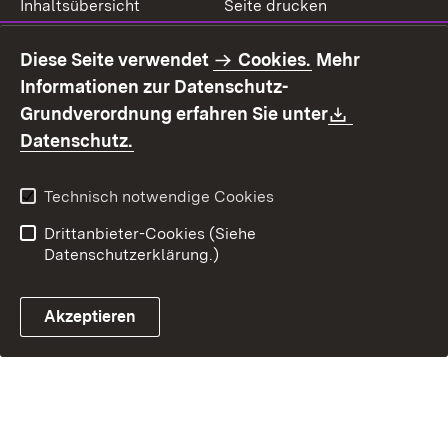
Inhaltsübersicht
Seite drucken
Impressum
Datenschutz
Diese Seite verwendet
Cookies.
Mehr
Benutzungshinweise
Erklärung zur
Informationen zur Datenschutz-
Barrierefreiheit
Download:
Grundverordnung erfahren Sie unter
Kontakt
Fehlerhaften Link melden
(Öffnet in neuem Fenster)
Datenschutz.
Technisch notwendige Cookies
Drittanbieter-Cookies (Siehe
Datenschutzerklärung.)
Akzeptieren
Steuerchatbot öffnen
Termin- und Rückrufsystem
Kontaktformular 