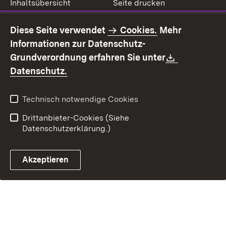
Inhaltsübersicht
Seite drucken
Impressum
Datenschutz
Diese Seite verwendet
Cookies.
Mehr
Benutzungshinweise
Erklärung zur
Informationen zur Datenschutz-
Barrierefreiheit
Download:
Grundverordnung erfahren Sie unter
Kontakt
Fehlerhaften Link melden
(Öffnet in neuem Fenster)
Datenschutz.
Technisch notwendige Cookies
Drittanbieter-Cookies (Siehe
Datenschutzerklärung.)
Akzeptieren
Steuerchatbot öffnen
Termin- und Rückrufsystem
Kontaktformular 