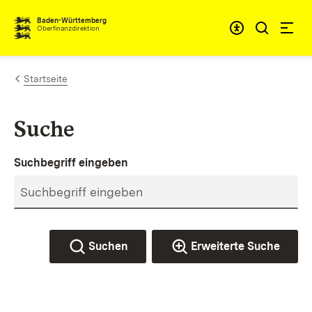
Zum Inhalt springen
Barrieref
Baden-Württemberg
Oberfinanzdirektion
Startseite
Suche
Suchbegriff eingeben
Suchen
Erweiterte Suche