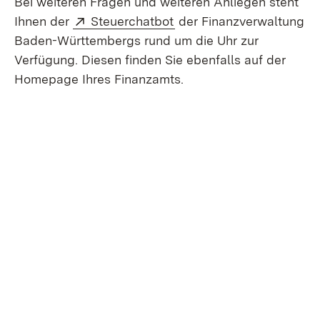
Bei weiteren Fragen und weiteren Anliegen steht
Extern:
(Öffnet in neuem Fenster
Ihnen der
Steuerchatbot
der Finanzverwaltung
Baden-Württembergs rund um die Uhr zur
Verfügung. Diesen finden Sie ebenfalls auf der
Homepage Ihres Finanzamts.