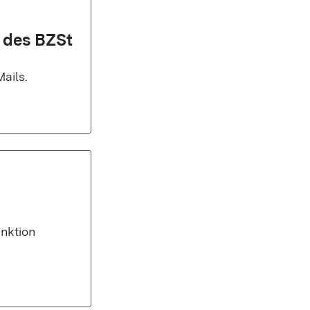
 des BZSt
ails.
nktion