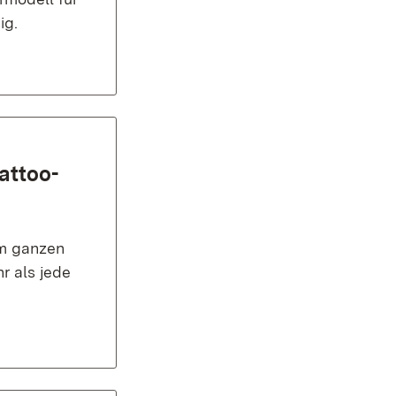
ig.
attoo-
im ganzen
r als jede