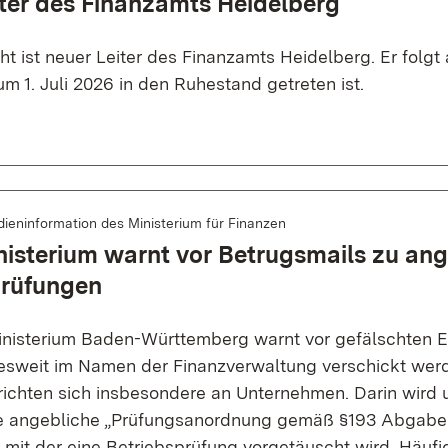
ter des Finanzamts Heidelberg
ht ist neuer Leiter des Finanzamts Heidelberg. Er folgt
um 1. Juli 2026 in den Ruhestand getreten ist.
ieninformation des Ministerium für Finanzen
isterium warnt vor Betrugsmails zu an
prüfungen
nisterium Baden-Württemberg warnt vor gefälschten E-
esweit im Namen der Finanzverwaltung verschickt werd
richten sich insbesondere an Unternehmen. Darin wird 
e angebliche „Prüfungsanordnung gemäß §193 Abgab
 mit der eine Betriebsprüfung vorgetäuscht wird. Häufi