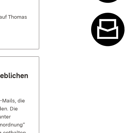
Termin- u
 auf Thomas
Kontaktfor
geblichen
Mails, die
en. Die
unter
enordnung“
g enthalten