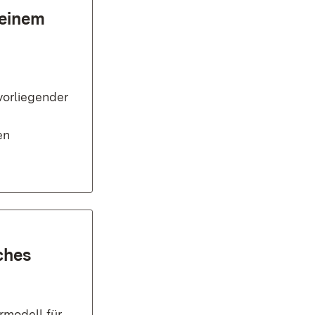
 einem
vorliegender
en
ches
modell für