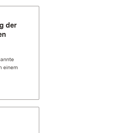
g der
en
nannte
an einem