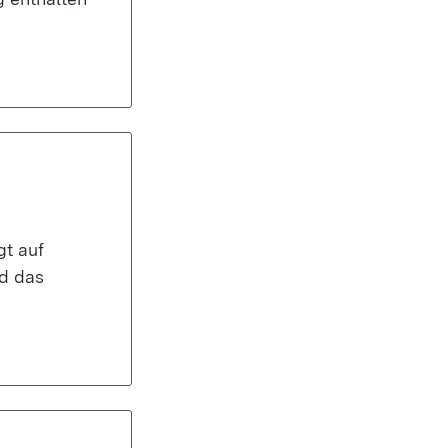
gt auf
nd das