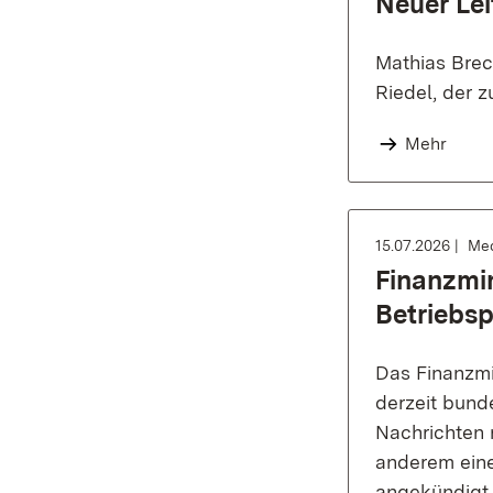
Neuer Lei
Mathias Brec
Riedel, der z
Mehr
15.07.2026
Med
Finanzmin
Betriebs
Das Finanzmi
derzeit bund
Nachrichten 
anderem ein
angekündigt,