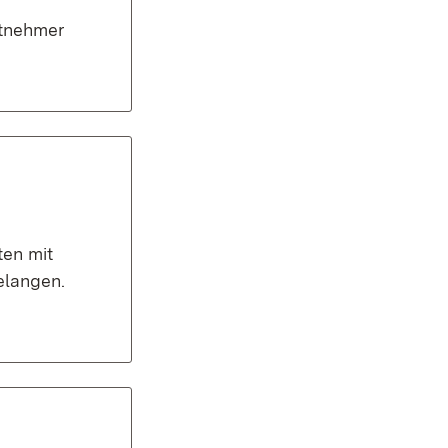
itnehmer
ten mit
elangen.