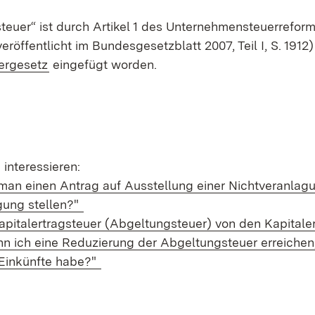
teuer“ ist durch Artikel 1 des Unternehmensteuerrefo
eröffentlicht im Bundesgesetzblatt 2007, Teil I, S. 1912)
(Öffnet in neuem Fenster)
ergesetz
eingefügt worden.
interessieren:
an einen Antrag auf Ausstellung einer Nichtveranlag
gung stellen?"
apitalertragsteuer (Abgeltungsteuer) von den Kapitale
nn ich eine Reduzierung der Abgeltungsteuer erreichen
 Einkünfte habe?"