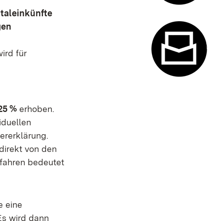
italeinkünfte
Termin- u
gen
ird für
Kontaktfor
25 %
erhoben.
iduellen
ererklärung.
direkt von den
rfahren bedeutet
e eine
Es wird dann