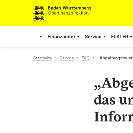
Baden-Württemberg
Zum Inhalt springen
Oberfinanzdirektion
Finanzämter
Service
ELSTER
Startseite
Service
FAQ
„Abgeltungsteuer“
„Abge
das u
Infor