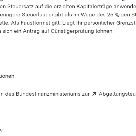
hen Steuersatz auf die erzielten Kapitalerträge anwend
geringere Steuerlast ergibt als im Wege des 25 %igen 
lle. Als Faustformel gilt: Liegt Ihr persönlicher Grenzs
 sich ein Antrag auf Günstigerprüfung lohnen.
tionen
Extern:
en des Bundesfinanzministeriums zur
Abgeltungsteu
e