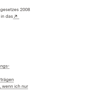
rmgesetzes 2008
Extern:
 in das
ungs-
rträgen
, wenn ich nur