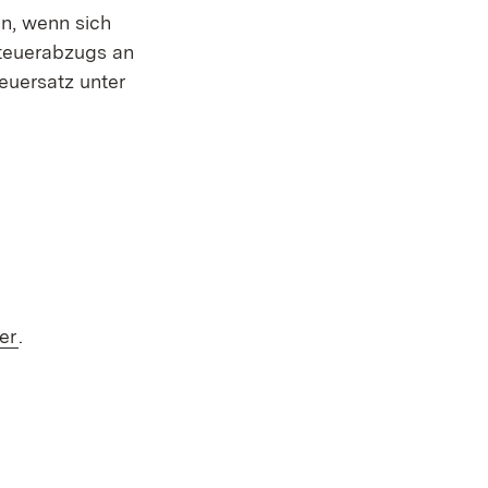
en, wenn sich
Steuerabzugs an
teuersatz unter
(Öffnet in neuem Fenster)
er
.