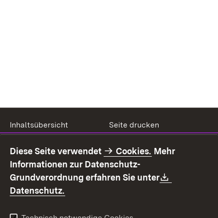
Inhaltsübersicht
Seite drucken
Impressum
Datenschutz
Diese Seite verwendet
Cookies.
Mehr
Benutzungshinweise
Erklärung zur
Informationen zur Datenschutz-
Barrierefreiheit
Download:
Grundverordnung erfahren Sie unter
Kontakt
Fehlerhaften Link melden
(Öffnet in neuem Fenster)
Datenschutz.
Technisch notwendige Cookies