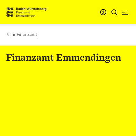
Zum Inhalt springen
Barrieref
Baden-Württemberg
Finanzamt
Emmendingen
Ihr Finanzamt
Finanzamt Emmendingen