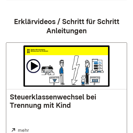
:
Erklärvideos / Schritt für Schritt
Anleitungen
Steuerklassenwechsel bei
Trennung mit Kind
Extern:
mehr
(Öffnet in neuem Fenster)