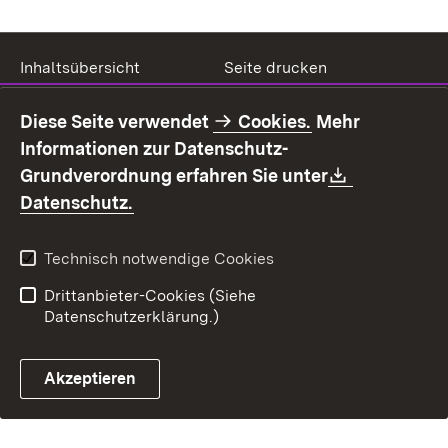
Inhaltsübersicht
Seite drucken
Impressum
Datenschutz
Diese Seite verwendet
Cookies.
Mehr
Benutzungshinweise
Erklärung zur
Informationen zur Datenschutz-
Barrierefreiheit
Download:
Grundverordnung erfahren Sie unter
Kontakt
Fehlerhaften Link melden
(Öffnet in neuem Fenster)
Datenschutz.
Technisch notwendige Cookies
Drittanbieter-Cookies (Siehe
Datenschutzerklärung.)
Akzeptieren
Steuerchatbot öffnen
Termin- und Rückrufsystem
Kontaktformular 