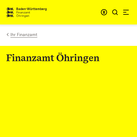
Zum Inhalt springen
Barrieref
Baden-Württemberg
Finanzamt
Öhringen
Ihr Finanzamt
Finanzamt Öhringen