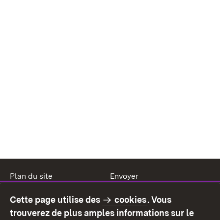
Plan du site
Envoyer
Mentions légales
Protection des données
Cette page utilise des
cookies
. Vous
Mode d'emploi
Déclaration sur
trouverez de plus amples informations sur le
l'accessibilité