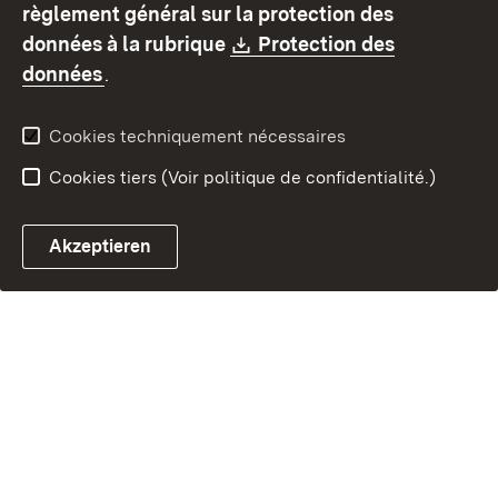
règlement général sur la protection des
Contact
Signaler un lien brisé
Download:
données à la rubrique
Protection des
(S’ouvre dans un nouvel onglet)
données
.
Cookies techniquement nécessaires
Cookies tiers (Voir politique de confidentialité.)
Akzeptieren
Chatbot fiscal ouvrir
Système de rendez-vous et 
Formulaire de con