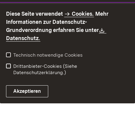
Impressum
Datenschutz
Diese Seite verwendet
Cookies.
Mehr
Benutzungshinweise
Erklärung zur
Informationen zur Datenschutz-
Barrierefreiheit
Download:
Grundverordnung erfahren Sie unter
Kontakt
Fehlerhaften Link melden
(Öffnet in neuem Fenster)
Datenschutz.
Technisch notwendige Cookies
Drittanbieter-Cookies (Siehe
Datenschutzerklärung.)
Akzeptieren
Steuerchatbot öffnen
Termin- und Rückrufsystem
Kontaktformular 