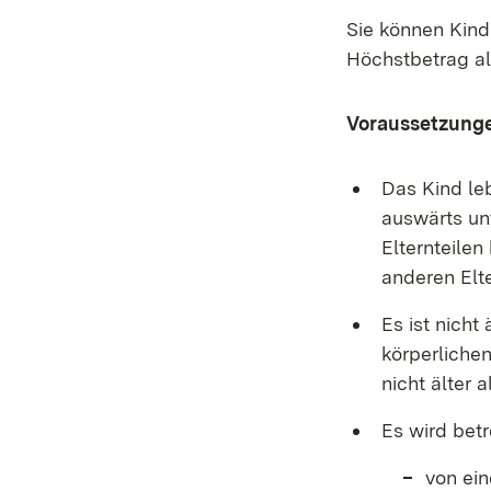
Sie können Kind
Höchstbetrag a
Voraussetzung
Das Kind leb
auswärts un
Elternteile
anderen Elte
Es ist nicht
körperlichen
nicht älter a
Es wird betr
von ei