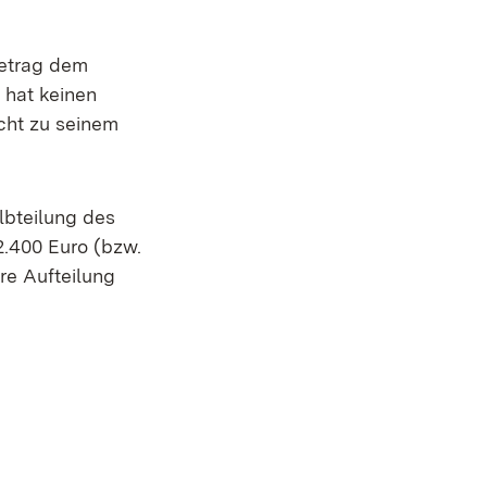
betrag dem
l hat keinen
cht zu seinem
lbteilung des
2.400 Euro (bzw.
re Aufteilung