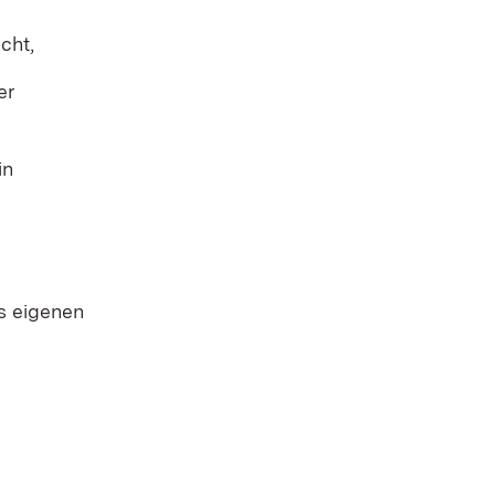
cht,
er
in
s eigenen