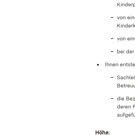
Kinderp
von ein
Kinderk
von ein
bei de
Ihnen entst
Sachlei
Betreu
die Bez
deren F
aufgefü
Höhe: