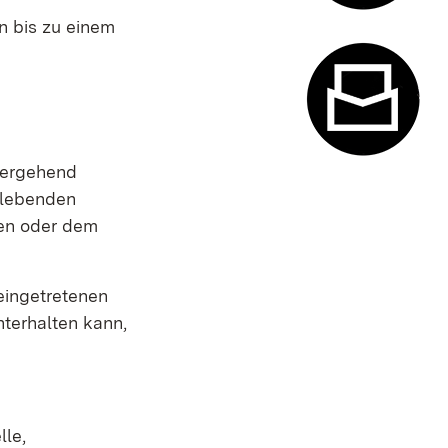
n bis zu einem
Termin- u
übergehend
Kontaktfor
enlebenden
nen oder dem
 eingetretenen
nterhalten kann,
lle,